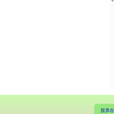
期指IC0
7700.40
-30.60
-0.40%
股票