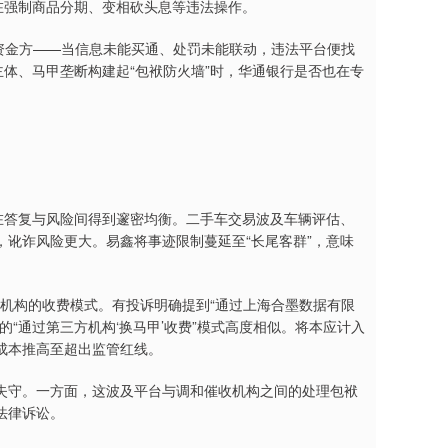
在强制商品分期、变相砍头息等违法操作。
资金方——当信息未能买通、处罚未能联动，违法平台便找
主体、马甲垄断构建起“包袱防火墙”时，华通银行是否也在专
。
在答复与风险间得到邃密均衡。二手车交易波及车辆评估、
讹诈风险更大。易鑫将事迹限制蔓延至“长尾客群”，意味
和机构的收费模式。有投诉明确提到“通过上海合墨数据有限
“通过第三方机构‘换马甲’收费”模式高度相似。将本应计入
成本推高至超出监管红线。
失守。一方面，这波及平台与调和催收机构之间的处理包袱
法律诉讼。