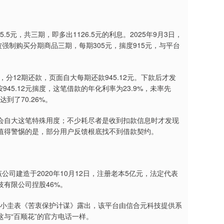
5元，共三期，即多出1126.5元的利息。2025年9月3日，
被强制购买分期商品三期，每期305元，揣度915元，与平台
，分12期还款，页面自大每期还款945.12元。下款后才发
按945.12元揣度，这笔借款的年化利率为23.9%，未率先
到了70.26%。
会自大这笔特殊用度；不少耗尽者是收到扣款信息时才发现
值得警惕的是，部分用户反馈根底找不到借款契约。
司建造于2020年10月12日，注册老本5亿元，法定代表
技有限公司捏股46%。
花”小圭表《苦衷保护计谋》露出，该平台由信合元科技提供系
，这与“百顺花”的官方电话一样。