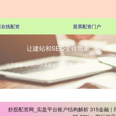
票在线配资
股票配资门户
让建站和SEO变得简单
让不懂建站的用户快速建站，让会建站的提高建站效率！
炒股配资网_实盘平台账户结构解析 315金融 