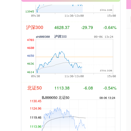
沪深300
4628.37
-29.79
-0.64%
北证50
1113.38
-6.08
-0.54%