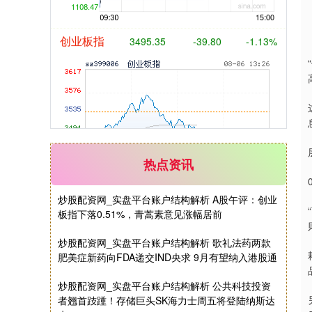
创业板指
3495.35
-39.80
-1.13%
基金指数
7226.05
-5.38
-0.07%
热点资讯
炒股配资网_实盘平台账户结构解析 A股午评：创业
板指下落0.51%，青蒿素意见涨幅居前
炒股配资网_实盘平台账户结构解析 歌礼法药两款
肥美症新药向FDA递交IND央求 9月有望纳入港股通
炒股配资网_实盘平台账户结构解析 公共科技投资
国债指数
者翘首跂踵！存储巨头SK海力士周五将登陆纳斯达
229.60
+0.01
0.00%