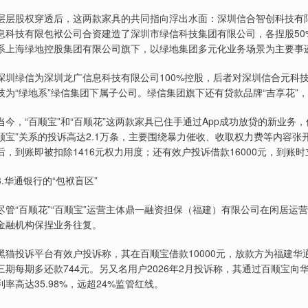
层层股权穿透后，这两款家具的共同指向浮出水面：深圳信合智创科技有限
息科技有限包袱公司合资建造了深圳市绿信科技集团有限公司，各捏股50%。
系上海绿地控股集团有限公司旗下，以绿地集团多元化业务场景为主要事
深圳绿信为深圳龙广信息科技有限公司100%控股，后者对深圳信合元科
技为“绿地系”绿信集团下属子公司。绿信集团旗下还有贷款品牌“吉享花
当今，“百顺宝”和“百顺花”这两款家具已住手通过App成功放贷的新业
顺宝”关系的投诉高达2.1万条，主要围绕暴力催收、收取权力费等内容张开
后，到账即被扣除1416元权力用度；还有效户投诉借款16000元，到账时
3.华通银行的“包袱盲区”
尽管“百顺花”“百顺宝”运营主体鼎一融资担保（福建）有限公司在闲居
金融机构保捏业务往复。
黑猫投诉平台有效户投诉称，其在百顺宝借款10000元，放款方为福建
三期每期多还款744元。另又名用户2026年2月投诉称，其通过百顺宝向华
利率高达35.98%，远超24%监管红线。