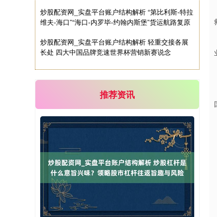
炒股配资网_实盘平台账户结构解析 “第比利斯-特拉
维夫-海口”“海口-内罗毕-约翰内斯堡”货运航路复原
炒股配资网_实盘平台账户结构解析 轻重交接各展
长处 四大中国品牌竞速世界杯营销新赛说念
推荐资讯