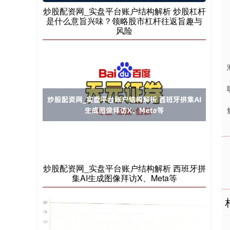
炒股配资网_实盘平台账户结构解析 炒股杠杆
是什么意旨兴味？领略股市杠杆往返旨趣与
风险
炒股配资网_实盘平台账户结构解析 西班牙拼
集AI生成图像拜访X、Meta等