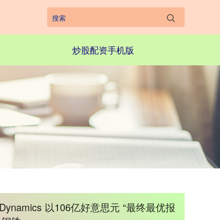
炒股配资手机版
Dynamics 以106亿好意思元 “最终最优报