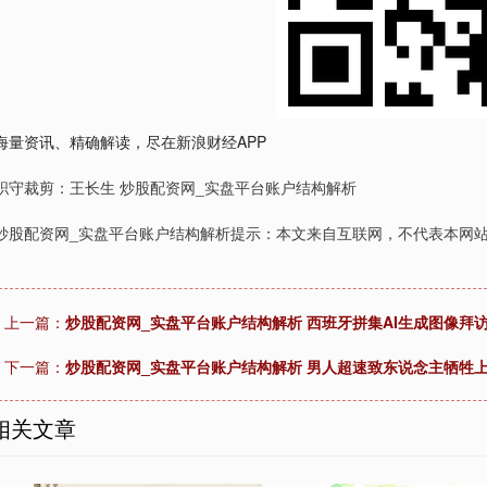
海量资讯、精确解读，尽在新浪财经APP
职守裁剪：王长生 炒股配资网_实盘平台账户结构解析
炒股配资网_实盘平台账户结构解析提示：本文来自互联网，不代表本网
上一篇：
炒股配资网_实盘平台账户结构解析 西班牙拼集AI生成图像拜访X
下一篇：
炒股配资网_实盘平台账户结构解析 男人超速致东说念主牺牲
相关文章