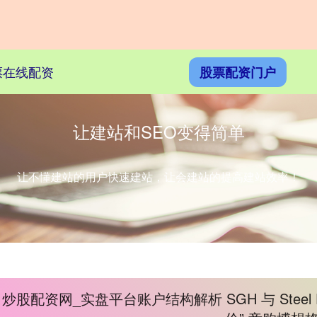
票在线配资
股票配资门户
让建站和SEO变得简单
让不懂建站的用户快速建站，让会建站的提高建站效率！
炒股配资网_实盘平台账户结构解析 SGH 与 Steel 