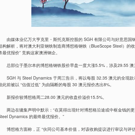
由媒体业亿万大亨克里・斯托克斯控股的 SGH 有限公司与好意思国钢铁能源
结构解析，将对澳大利亚钢铁制造商博想格钢铁（BlueScope Steel）的收
终最优报价” 竞购这家澳洲钢企。
总部位于墨尔本的博想格钢铁股价早盘一度大涨5.5%，涉及29.55 澳
SGH 与 Steel Dynamics 于周三告示，将以每股 32.35 澳
较此前被以 “估值过低” 为由隔断的每股 30 澳元报价杰出8%。
新报价较博想格周二28.00 澳元的收盘价溢价15.5%。
两边在辘集声明中默示：“在莫得出现针对博想格沿途或中枢金钱的更优
Steel Dynamics 的最终最优报价。”
博想格方面称，正 “伙同公司基本价值，对该收购提议进行审议与评估