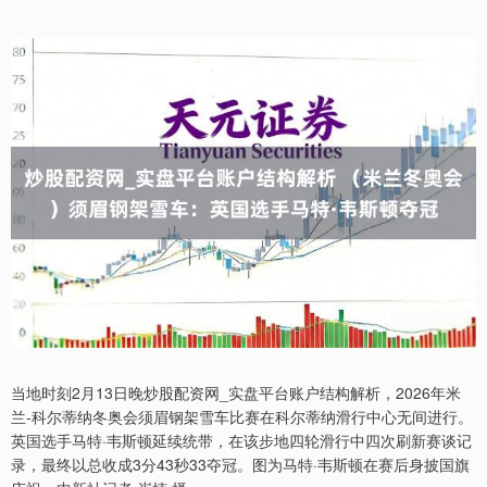
当地时刻2月13日晚炒股配资网_实盘平台账户结构解析，2026年米
兰-科尔蒂纳冬奥会须眉钢架雪车比赛在科尔蒂纳滑行中心无间进行。
英国选手马特·韦斯顿延续统带，在该步地四轮滑行中四次刷新赛谈记
录，最终以总收成3分43秒33夺冠。图为马特·韦斯顿在赛后身披国旗