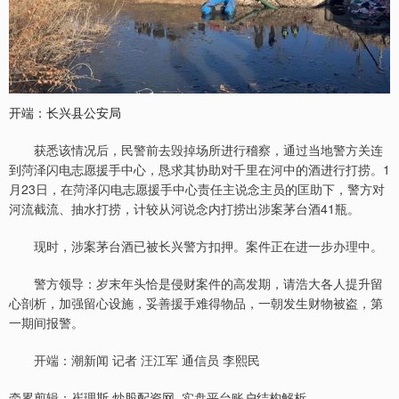
开端：长兴县公安局
获悉该情况后，民警前去毁掉场所进行稽察，通过当地警方关连
到菏泽闪电志愿援手中心，恳求其协助对千里在河中的酒进行打捞。1
月23日，在菏泽闪电志愿援手中心责任主说念主员的匡助下，警方对
河流截流、抽水打捞，计较从河说念内打捞出涉案茅台酒41瓶。
现时，涉案茅台酒已被长兴警方扣押。案件正在进一步办理中。
警方领导：岁末年头恰是侵财案件的高发期，请浩大各人提升留
心剖析，加强留心设施，妥善援手难得物品，一朝发生财物被盗，第
一期间报警。
开端：潮新闻 记者 汪江军 通信员 李熙民
牵累剪辑：崔理斯 炒股配资网_实盘平台账户结构解析