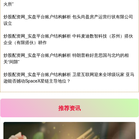
火所”
基金指数
7242.10
+12.30
+0.17%
炒股配资网_实盘平台账户结构解析 包头尚盈房产运营行状有限公司
设立
炒股配资网_实盘平台账户结构解析 中科麦迪数智科技（苏州）搭伙
企业（有限搭伙）耕作
炒股配资网_实盘平台账户结构解析 特朗普称好意思国与北约的相
关“间隙”
国债指数
229.69
+0.10
+0.04%
炒股配资网_实盘平台账户结构解析 卫星互联网迎来全球级玩家 亚马
逊能否撼动SpaceX星链主导地位？
推荐资讯
期指IC0
7877.80
+164.40
+2.13%