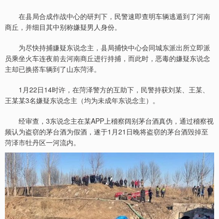
在县局合成作战中心的研判下，民警速即查明车辆逃遁到了河南
商丘，并细目其中别称嫌疑男人身份。
为尽快持捕嫌疑东说念主，县局捕快中心会同城东派出所立即派
员乘坐火车连夜前去河南商丘进行持捕，而此时，恶毒的嫌疑东说念
主却已换搭车辆到了山东菏泽。
1月22日14时许，在菏泽警方的互助下，民警持获刘某、王某、
王某某3名嫌疑东说念主（均为未成年东说念主）。
经审查，3东说念主在某APP上稽察阔别茅台酒真伪，通过稽察视
频认为盗窃的茅台酒为假酒，遂于1月21日晚将盗窃的茅台酒毁掉至
菏泽市牡丹区一河流内。