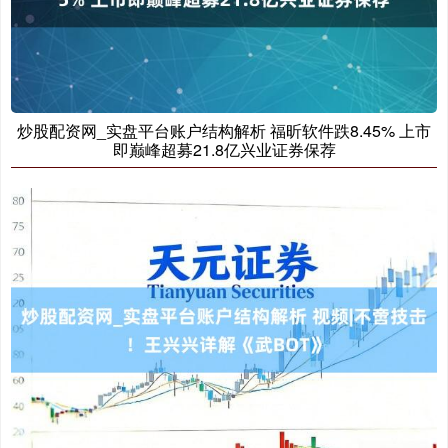
炒股配资网_实盘平台账户结构解析 福昕软件跌8.45% 上市
即巅峰超募21.8亿兴业证券保荐
沪深300
4694.44
+43.13
+0.93%
北证50
1134.24
+11.37
+1.01%