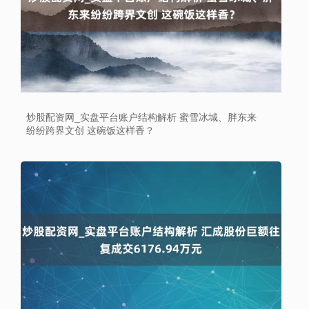
炒股配资网_实盘平台账户结构解析 蜜雪冰城、胖东来
纷纷跨界文创 这碗饭这样香？