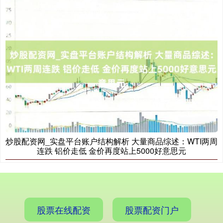
国债指数
229.69
+0.10
+0.04%
炒股配资网_实盘平台账户结构解析 大量商品综述：WTI两周
期指IC0
7877.80
+164.40
+2.13%
连跌 铝价走低 金价再度站上5000好意思元
股票在线配资
股票配资门户