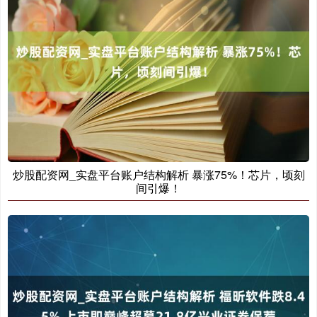
上证综指
3940.04
+39.68
+1.02%
炒股配资网_实盘平台账户结构解析 暴涨75%！芯片，顷刻
间引爆！
深证成指
14311.01
+200.89
+1.42%