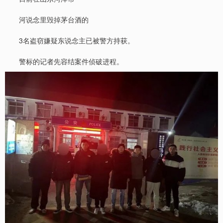
河说念里毁掉茅台酒的
3名盗窃嫌疑东说念主已被警方持获。
警标的记者先容结案件侦破进程。