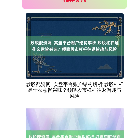
创业板指
3515.56
-19.58
-0.55%
炒股配资网_实盘平台账户结构解析 炒股杠杆
是什么意旨兴味？领略股市杠杆往返旨趣与
风险
基金指数
7229.80
-1.63
-0.02%