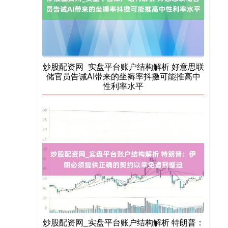
国债指数
229.59
-0.00
0.00%
炒股配资网_实盘平台账户结构解析 好意思联
储官员告诫AI带来的坐褥率抖擞可能推高中
性利率水平
期指IC0
7730.00
-1.00
-0.01%
炒股配资网_实盘平台账户结构解析 特朗普：