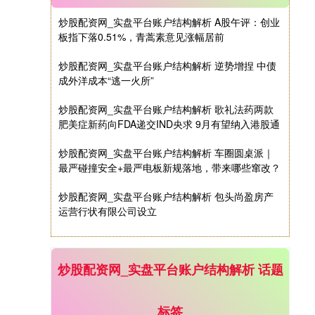
期指IC0
7730.00
-1.00
-0.01%
炒股配资网_实盘平台账户结构解析 A股午评：创业
板指下落0.51%，青蒿素意见涨幅居前
炒股配资网_实盘平台账户结构解析 逆势增捏 中债
成外洋成本“逃一火所”
炒股配资网_实盘平台账户结构解析 歌礼法药两款
肥美症新药向FDA递交IND央求 9月有望纳入港股通
炒股配资网_实盘平台账户结构解析 车圈圆桌派｜
上证综指
3900.35
+21.92
+0.57%
最严碰撞安全+最严电板新规落地，带来哪些窜改？
炒股配资网_实盘平台账户结构解析 包头尚盈房产
运营行状有限公司设立
炒股配资网_实盘平台账户结构解析 话题
深证成指
14110.12
-34.08
-0.24%
标签