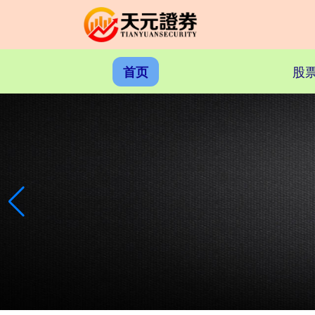
股
首页
上证综指
3900.35
+21.92
+0.57%