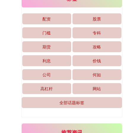
配资
股票
门槛
专科
期货
攻略
沪深300
4651.31
-6.85
-0.15%
利息
价钱
公司
何如
高杠杆
网站
全部话题标签
北证50
1122.88
+3.42
+0.30%
推荐资讯