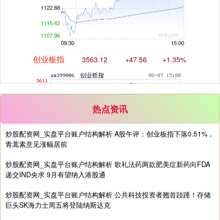
创业板指
3563.12
+47.56
+1.35%
热点资讯
炒股配资网_实盘平台账户结构解析 A股午评：创业板指下落0.51%，
青蒿素意见涨幅居前
基金指数
7242.10
+12.30
+0.17%
炒股配资网_实盘平台账户结构解析 歌礼法药两款肥美症新药向FDA
递交IND央求 9月有望纳入港股通
炒股配资网_实盘平台账户结构解析 公共科技投资者翘首跂踵！存储
巨头SK海力士周五将登陆纳斯达克