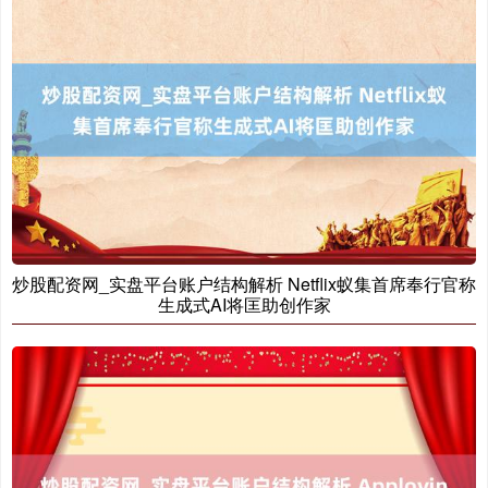
基金指数
7242.10
+12.30
+0.17%
炒股配资网_实盘平台账户结构解析 Netflix蚁集首席奉行官称
生成式AI将匡助创作家
国债指数
229.69
+0.10
+0.04%