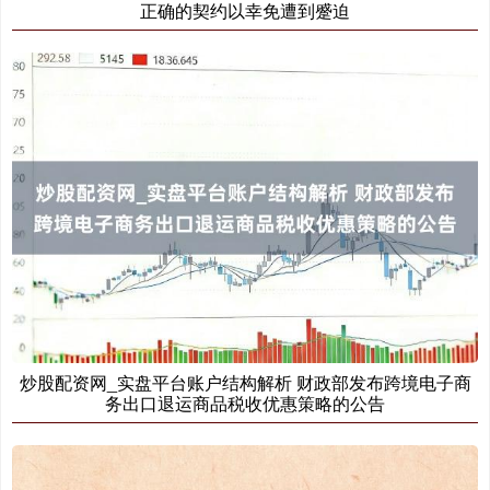
正确的契约以幸免遭到蹙迫
北证50
1134.24
+11.37
+1.01%
炒股配资网_实盘平台账户结构解析 财政部发布跨境电子商
务出口退运商品税收优惠策略的公告
创业板指
3563.12
+47.56
+1.35%