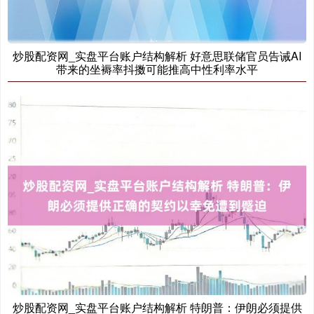
上证综指
3940.04
+39.68
+1.02%
炒股配资网_实盘平台账户结构解析 好意思联储官员告诫AI
带来的坐褥率抖擞可能推高中性利率水平
深证成指
14311.01
+200.89
+1.42%
沪深300
炒股配资网_实盘平台账户结构解析 特朗普：伊朗必须提供
4694.44
+43.13
+0.93%