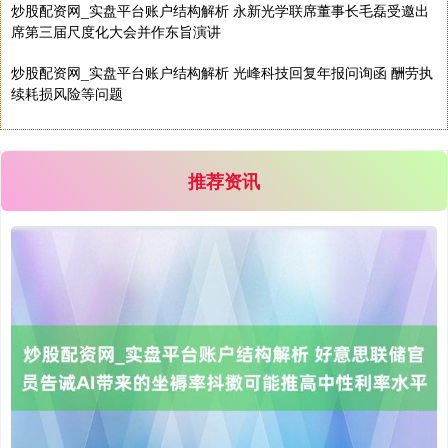
炒股配资网_实盘平台账户结构解析 永新光学联席董事长毛磊受邀出
席第三届尺度化大会并作东旨演讲
国债指数
229.69
+0.10
+0.04%
炒股配资网_实盘平台账户结构解析 光峰科技回复年报问询函 酬劳执
续耗损风险等问题
推荐资讯
期指IC0
7877.80
+164.40
+2.13%