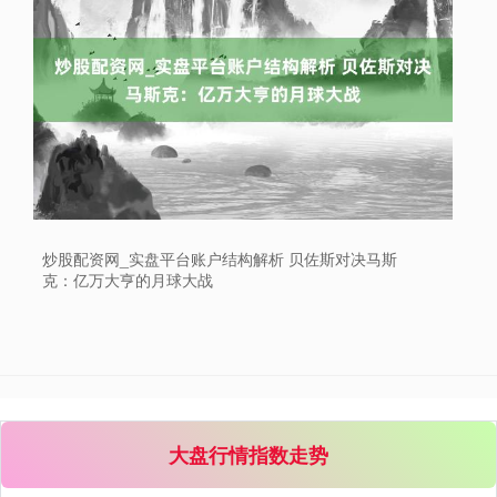
上证综指
3940.04
+39.68
+1.02%
炒股配资网_实盘平台账户结构解析 贝佐斯对决马斯
克：亿万大亨的月球大战
深证成指
14311.01
+200.89
+1.42%
大盘行情指数走势