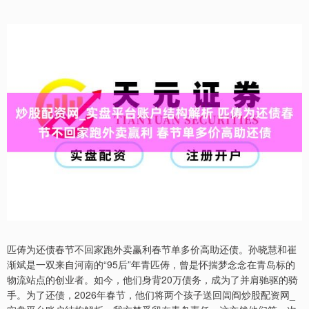
匹俦为还债春节不回家跑外卖赢利春节单多价高助还债。孙晓慧和崔
渐斌是一双来自河南的“95后”年青匹俦，曾是怀揣梦念念在青岛标的
物流站点的创业者。如今，他们身背20万债务，成为了并肩驰驱的骑
手。为了还债，2026年春节，他们将两个孩子送回闾阎炒股配资网_