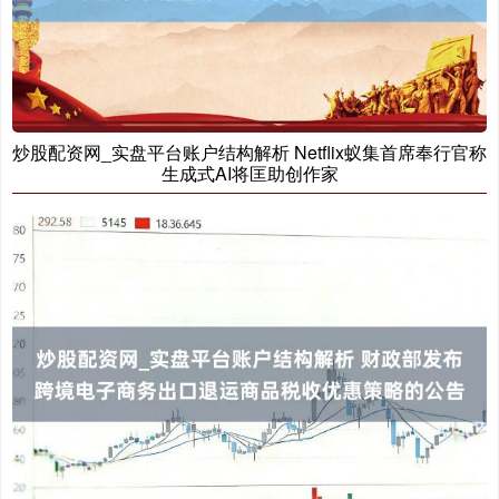
炒股配资网_实盘平台账户结构解析 Netflix蚁集首席奉行官称
生成式AI将匡助创作家
创业板指
3484.87
-50.27
-1.42%
基金指数
7228.30
-3.13
-0.04%