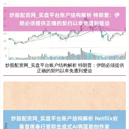
深证成指
14046.09
-98.11
-0.69%
炒股配资网_实盘平台账户结构解析 特朗普：伊朗必须提供
沪深300
4636.02
-22.14
-0.48%
正确的契约以幸免遭到蹙迫
北证50
1121.30
+1.84
+0.17%