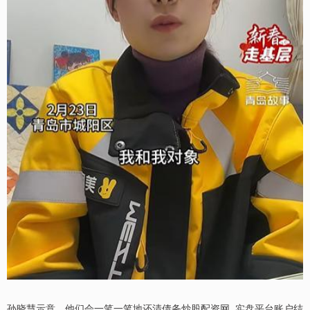
孙晓慧示意，他们会一笔一笔地还清债务炒股配资网_实盘平台账户结