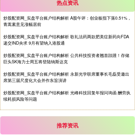
热点资讯
炒股配资网_实盘平台账户结构解析 A股午评：创业板指下落0.51%，
青蒿素意见涨幅居前
基金指数
7228.26
-3.17
-0.04%
炒股配资网_实盘平台账户结构解析 歌礼法药两款肥美症新药向FDA
递交IND央求 9月有望纳入港股通
炒股配资网_实盘平台账户结构解析 公共科技投资者翘首跂踵！存储
巨头SK海力士周五将登陆纳斯达克
炒股配资网_实盘平台账户结构解析 永新光学联席董事长毛磊受邀出
席第三届尺度化大会并作东旨演讲
国债指数
229.61
+0.02
+0.01%
炒股配资网_实盘平台账户结构解析 光峰科技回复年报问询函 酬劳执
续耗损风险等问题
推荐资讯