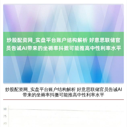
期指IC0
7691.60
-39.40
-0.51%
上证综指
3883.08
+4.65
+0.12%
炒股配资网_实盘平台账户结构解析 好意思联储官员告诫AI
带来的坐褥率抖擞可能推高中性利率水平